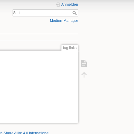
Anmelden
Medien-Manager
tag:links
on-Share Alike 4.0 International