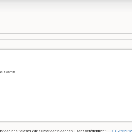
ael Schmitz
ist der Inhalt dieses Wikis unter der folgenden Lizenz veröffentlicht:
CC Attributi