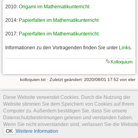
2010:
Origami im Mathematikunterricht
2014:
Papierfalten im Mathematikunterricht
2017:
Papierfalten im Mathematikunterricht
Informationen zu den Vortragenden finden Sie unter
Links
.
Kolloquium
kolloquien.txt
· Zuletzt geändert:
2020/08/01 17:52
von
eler
Falls nicht anders bezeichnet, ist der Inhalt dieses Wikis unter der
Diese Website verwendet Cookies. Durch die Nutzung der
folgenden Lizenz veröffentlicht:
CC Attribution-Share Alike 4.0
Website stimmen Sie dem Speichern von Cookies auf Ihrem
International
Computer zu. Außerdem bestätigen Sie, dass Sie unsere
Datenschutzbestimmungen gelesen und verstanden haben.
Wenn Sie nicht einverstanden sind, verlassen Sie die Website
Weitere Information
OK